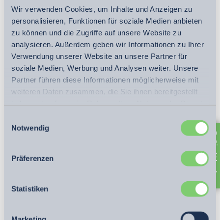
Wir verwenden Cookies, um Inhalte und Anzeigen zu
personalisieren, Funktionen für soziale Medien anbieten
zu können und die Zugriffe auf unsere Website zu
analysieren. Außerdem geben wir Informationen zu Ihrer
Verwendung unserer Website an unsere Partner für
soziale Medien, Werbung und Analysen weiter. Unsere
Partner führen diese Informationen möglicherweise mit
weiteren Daten zusammen, die Sie ihnen bereitgestellt
haben oder die sie im Rahmen Ihrer Nutzung der Dienste
gesammelt haben. Sie geben Einwilligung zu
Einwilligungsauswahl
unseren
Cookies
, wenn Sie unsere Webseite weiterhin
Notwendig
nutzen.
Datenschutzerklärung
Direkt buchen
Präferenzen
Statistiken
Marketing